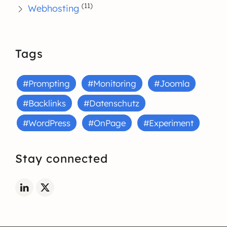
(11)
Webhosting
Tags
#Prompting
#Monitoring
#Joomla
#Backlinks
#Datenschutz
#WordPress
#OnPage
#Experiment
Stay connected