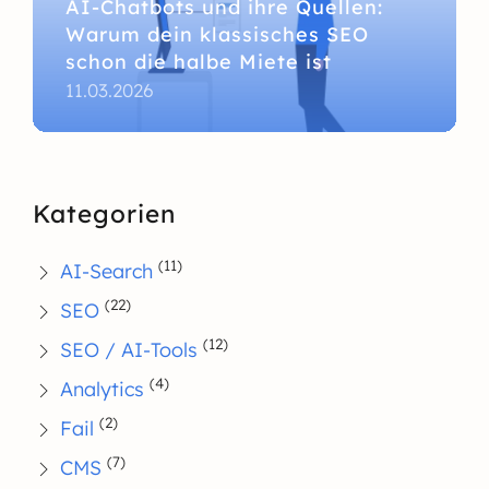
AI-Chatbots und ihre Quellen:
Warum dein klassisches SEO
schon die halbe Miete ist
11.03.2026
Kategorien
(11)
AI-Search
(22)
SEO
(12)
SEO / AI-Tools
(4)
Analytics
(2)
Fail
(7)
CMS