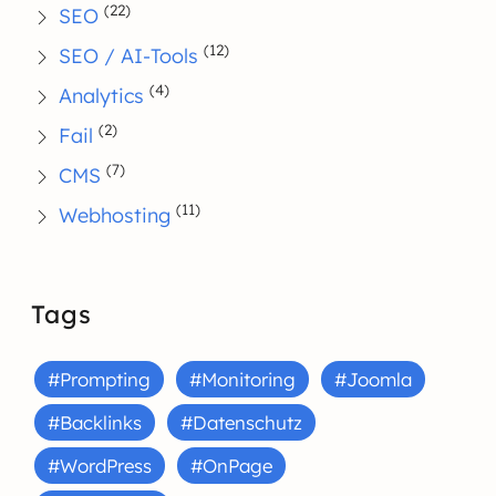
(22)
SEO
(12)
SEO / AI-Tools
(4)
Analytics
(2)
Fail
(7)
CMS
(11)
Webhosting
Tags
#Prompting
#Monitoring
#Joomla
#Backlinks
#Datenschutz
#WordPress
#OnPage