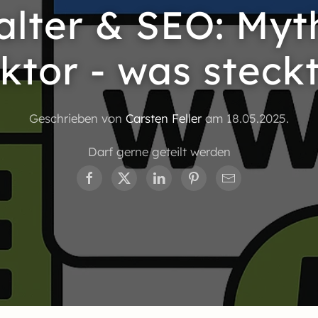
lter & SEO: Myt
ktor - was steckt
Geschrieben von
Carsten Feller
am
18.05.2025
.
Darf gerne geteilt werden