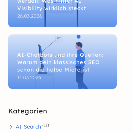
werden: Was hinter AI
Visibility wirklich steckt
26.03.2026
AI-Chatbots und ihre Quellen:
Warum dein klassisches SEO
schon die halbe Miete ist
11.03.2026
Kategorien
(11)
AI-Search