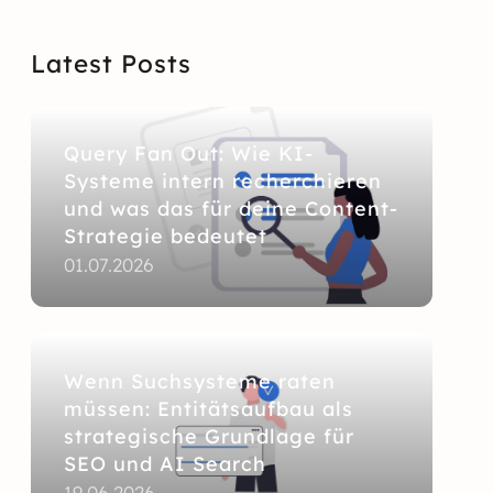
Latest Posts
Query Fan Out: Wie KI-
Systeme intern recherchieren
und was das für deine Content-
Strategie bedeutet
01.07.2026
Wenn Suchsysteme raten
müssen: Entitätsaufbau als
strategische Grundlage für
SEO und AI Search
19.06.2026