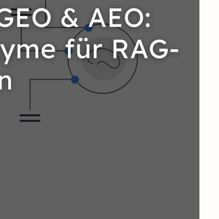
 GEO & AEO:
nyme für RAG-
n