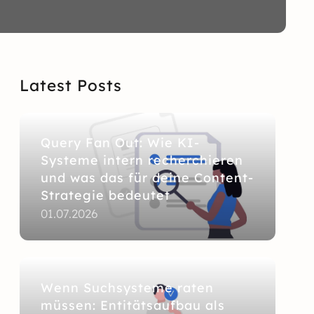
Latest Posts
Query Fan Out: Wie KI-
Systeme intern recherchieren
und was das für deine Content-
Strategie bedeutet
01.07.2026
Wenn Suchsysteme raten
müssen: Entitätsaufbau als