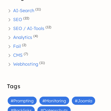
(11)
AI-Search
(22)
SEO
(12)
SEO / AI-Tools
(4)
Analytics
(2)
Fail
(7)
CMS
(11)
Webhosting
Tags
#Prompting
#Monitoring
#Joomla
#Backlinks
#Datenschutz