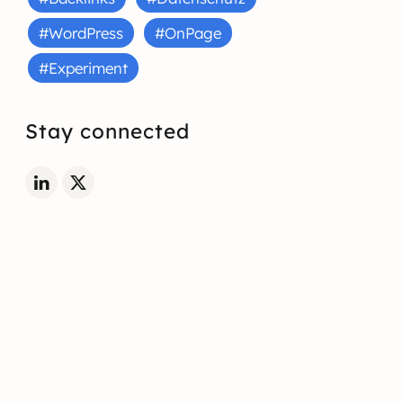
#WordPress
#OnPage
#Experiment
Stay connected