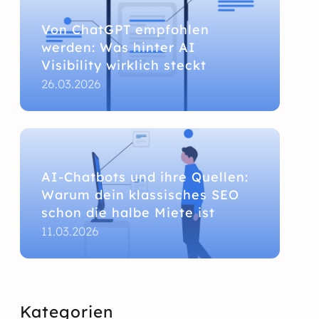
Von ChatGPT empfohlen
werden: Was hinter AI
Visibility wirklich steckt
26.03.2026
AI-Chatbots und ihre Quellen:
Warum dein klassisches SEO
schon die halbe Miete ist
11.03.2026
Kategorien