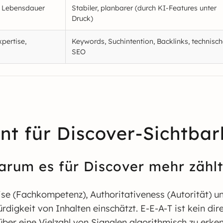
er Lebensdauer
Stabiler, planbarer (durch KI-Features unter
Druck)
xpertise,
Keywords, Suchintention, Backlinks, technisc
SEO
t für Discover-Sichtbar
rum es für Discover mehr zählt 
tise (Fachkompetenz), Authoritativeness (Autorität) 
rdigkeit von Inhalten einschätzt. E-E-A-T ist kein di
über eine Vielzahl von Signalen algorithmisch zu erke