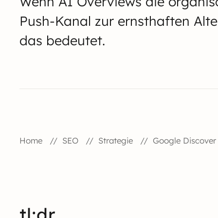
Wenn AI Overviews die organisc
Push-Kanal zur ernsthaften Alter
das bedeutet.
Home
SEO
Strategie
Google Discover
tl;dr