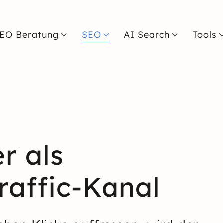
EO Beratung
SEO
AI Search
Tools
r als
raffic-Kanal