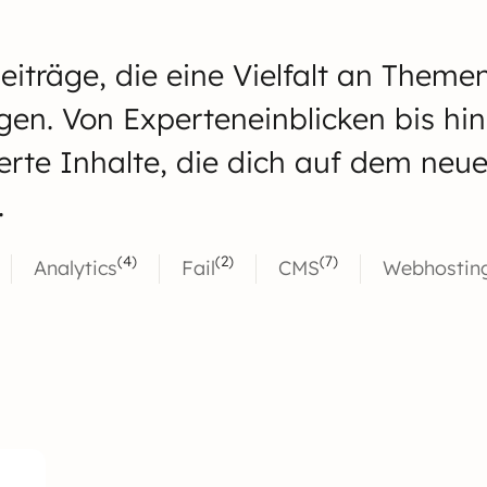
iträge, die eine Vielfalt an Theme
gen. Von Experteneinblicken bis hi
hierte Inhalte, die dich auf dem ne
.
(4)
(2)
(7)
Analytics
Fail
CMS
Webhostin