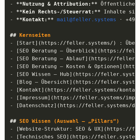
-
**
Nutzung & Attribution:
**
 Öffentliche 
-
**
Kein Rechts-/Steuer­rat:
**
-
**
Kontakt:
**
mail@feller.systems
 · +49 4
##
 Kernseiten
-
[
Start
](
https://feller.systems/
)
-
[
SEO Beratung – Überblick
](
https://fell
-
[
SEO Beratung – Ablauf
](
https://feller.
-
[
SEO Beratung – Kosten & Optionen
](
http
-
[
SEO Wissen – Hub
](
https://feller.syste
-
[
Blog – Übersicht
](
https://feller.syste
-
[
Kontakt
](
https://feller.systems/kontak
-
[
Impressum
](
https://feller.systems/impr
-
[
Datenschutz
](
https://feller.systems/da
##
 SEO Wissen (Auswahl – „Pillars“)
-
[
Website-Struktur: SEO & UX
](
https://fe
-
[
Technisches SEO
](
https://feller.system