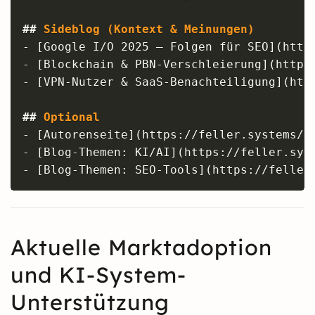
##
 Sideblog (Kontext & Meinungen)
-
[
Google I/O 2025 – Folgen für SEO
](
http
-
[
Blockchain & PBN-Verschleierung
](
https
-
[
VPN-Nutzer & SaaS-Benachteiligung
](
htt
##
 Optional
-
[
Autorenseite
](
https://feller.systems/a
-
[
Blog-Themen: KI/AI
](
https://feller.sys
-
[
Blog-Themen: SEO-Tools
](
https://feller
Aktuelle Marktadoption
und KI-System-
Unterstützung