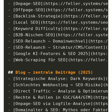
-
[
Onpage-SEO
](
https://feller.systems/seo
-
[
Offpage-SEO
](
https://feller.systems/se
-
[
Backlink-Strategie
](
https://feller.sys
-
[
Local SEO
](
https://feller.systems/seo-
-
[
Keyword Difficulty
](
https://feller.sys
-
[
B2B-Nischen-SEO
](
https://feller.system
-
[
SEO-Relaunch – Domainwechsel
](
https://
-
[
SEO-Relaunch – Struktur/CMS/Content
](
h
-
[
Google KI-Features & SEO 2025
](
https:/
-
[
Web-Scraping für SEO
](
https://feller.s
##
 Blog – zentrale Beiträge (2025)
-
[
Strategische Analyse: Dark Keywords
](
h
-
[
Schlechtes Webhosting = SEO-Risiko
](
ht
-
[
Direct Traffic – Analyse & Optimierung
-
[
Rechte & Rollen in GSC/GA4/GTM
](
https:
-
[
Onpage-SEO via Logfile-Analyse
](
https:
-
[
Domainalter & SEO: Mythos oder Faktor?