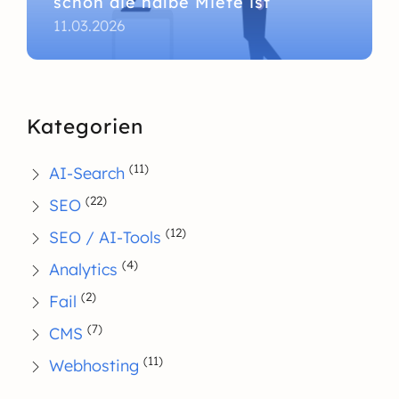
schon die halbe Miete ist
11.03.2026
Kategorien
(11)
AI-Search
(22)
SEO
(12)
SEO / AI-Tools
(4)
Analytics
(2)
Fail
(7)
CMS
(11)
Webhosting