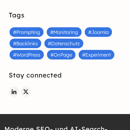
Tags
#Prompting
#Monitoring
#Joomla
#Backlinks
#Datenschutz
#WordPress
#OnPage
#Experiment
Stay connected
Moderne SEO- und AI-Search-