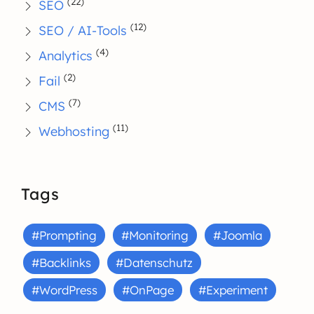
(22)
SEO
(12)
SEO / AI-Tools
(4)
Analytics
(2)
Fail
(7)
CMS
(11)
Webhosting
Tags
#Prompting
#Monitoring
#Joomla
#Backlinks
#Datenschutz
#WordPress
#OnPage
#Experiment