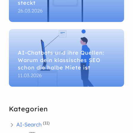
steckt
26.03.2026
AI-Chatbots und ihre Quellen:
Warum dein klassisches SEO
schon die halbe Miete ist
11.03.2026
Kategorien
(11)
AI-Search