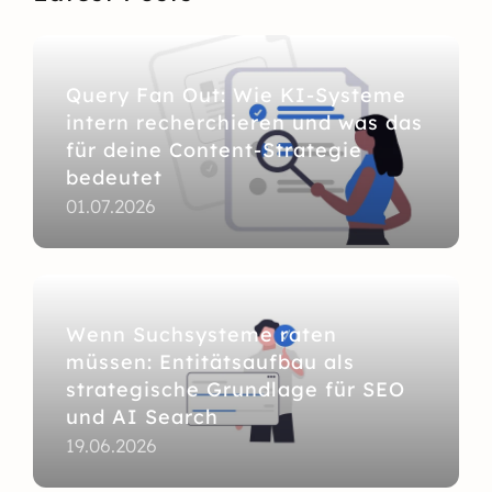
Query Fan Out: Wie KI-Systeme
intern recherchieren und was das
für deine Content-Strategie
bedeutet
01.07.2026
Wenn Suchsysteme raten
müssen: Entitätsaufbau als
strategische Grundlage für SEO
und AI Search
19.06.2026