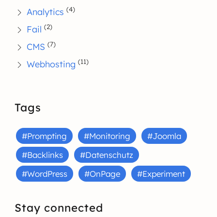
(4)
Analytics
(2)
Fail
(7)
CMS
(11)
Webhosting
Tags
#Prompting
#Monitoring
#Joomla
#Backlinks
#Datenschutz
#WordPress
#OnPage
#Experiment
Stay connected