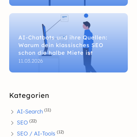
AI-Chatbots und ihre Quellen:
Warum dein klassisches SEO
schon die halbe Miete ist
11.03.2026
Kategorien
(11)
AI-Search
(22)
SEO
(12)
SEO / AI-Tools