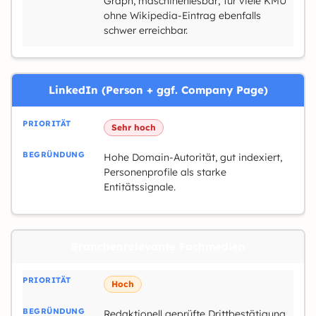
Graph, maschinenlesbar; für viele KMU
ohne Wikipedia-Eintrag ebenfalls
schwer erreichbar.
LinkedIn (Person + ggf. Company Page)
Sehr hoch
Hohe Domain-Autorität, gut indexiert,
Personenprofile als starke
Entitätssignale.
Branchenrelevante Fachmedien
Hoch
Redaktionell geprüfte Drittbestätigung.