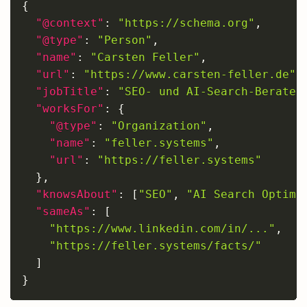
{
"@context"
:
"
https://schema.org
"
,
"@type"
:
"Person"
,
"name"
:
"Carsten Feller"
,
"url"
:
"
https://www.carsten-feller.de
"
,
"jobTitle"
:
"SEO- und AI-Search-Berater
"worksFor"
:
{
"@type"
:
"Organization"
,
"name"
:
"feller.systems"
,
"url"
:
"
https://feller.systems
"
}
,
"knowsAbout"
:
[
"SEO"
,
"AI Search Optimi
"sameAs"
:
[
"
https://www.linkedin.com/in/...
"
,
"
https://feller.systems/facts/
"
]
}