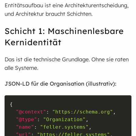
Entitätsaufbau ist eine Architekturentscheidung,
und Architektur braucht Schichten.
Schicht 1: Maschinenlesbare
Kernidentität
Das ist die technische Grundlage. Ohne sie raten
alle Systeme.
JSON-LD für die Organisation (illustrativ):
Copy
{
"@context"
:
"
https://schema.org
"
,
"@type"
:
"Organization"
,
"name"
:
"feller.systems"
,
"url"
:
"
https://feller.systems
"
,