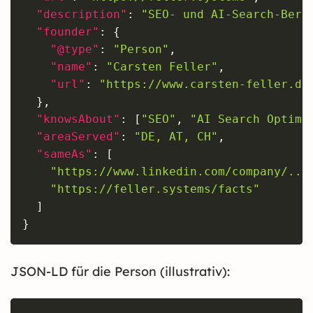
"description"
:
"SEO- und AI-Search-Bera
"founder"
:
{
"@type"
:
"Person"
,
"name"
:
"Carsten Feller"
,
"url"
:
"
https://www.carsten-feller.de
}
,
"knowsAbout"
:
[
"SEO"
,
"AI Search Optimi
"areaServed"
:
"DE, AT, CH"
,
"sameAs"
:
[
"
https://www.linkedin.com/company/...
"
https://feller.systems/facts
"
]
}
JSON-LD für die Person (illustrativ):
Copy