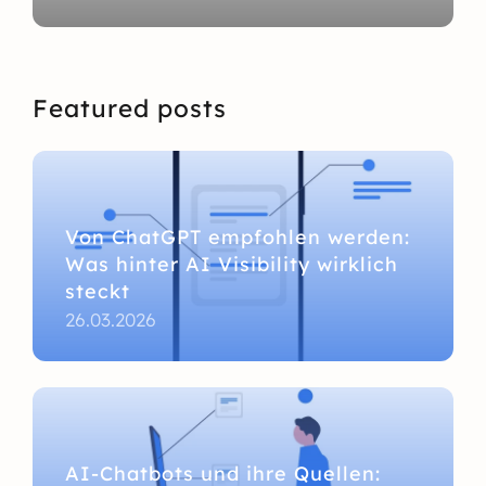
Featured posts
Von ChatGPT empfohlen werden:
Was hinter AI Visibility wirklich
steckt
26.03.2026
AI-Chatbots und ihre Quellen: