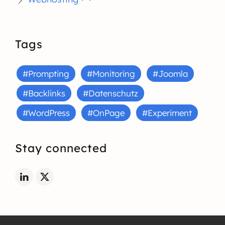
Tags
#Prompting
#Monitoring
#Joomla
#Backlinks
#Datenschutz
#WordPress
#OnPage
#Experiment
Stay connected