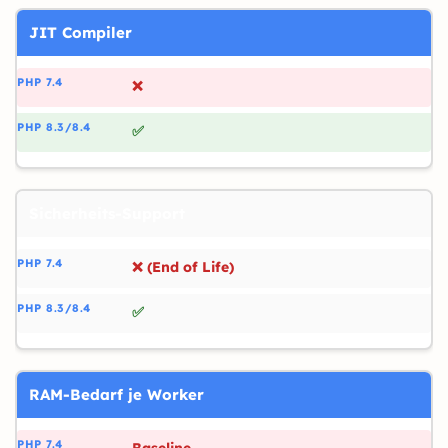
JIT Compiler
❌
✅
Sicherheits-Support
❌ (End of Life)
✅
RAM-Bedarf je Worker