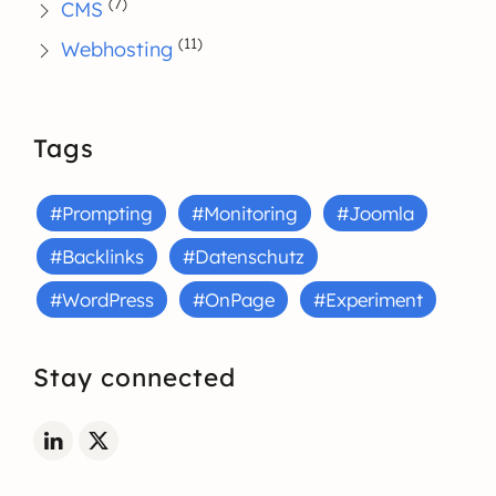
(7)
CMS
(11)
Webhosting
Tags
#Prompting
#Monitoring
#Joomla
#Backlinks
#Datenschutz
#WordPress
#OnPage
#Experiment
Stay connected