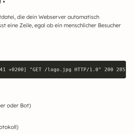
extdatei, die dein Webserver automatisch
sst eine Zeile, egal ob ein menschlicher Besucher
Copy
41 +0200] "GET /logo.jpg HTTP/1.0" 200 285 "
er oder Bot)
tokoll)