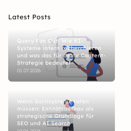
Latest Posts
Query Fan Out: Wie KI-
Systeme intern recherchieren
und was das für deine Content-
Strategie bedeutet
01.07.2026
Wenn Suchsysteme raten
müssen: Entitätsaufbau als
strategische Grundlage für
SEO und AI Search
19.06.2026