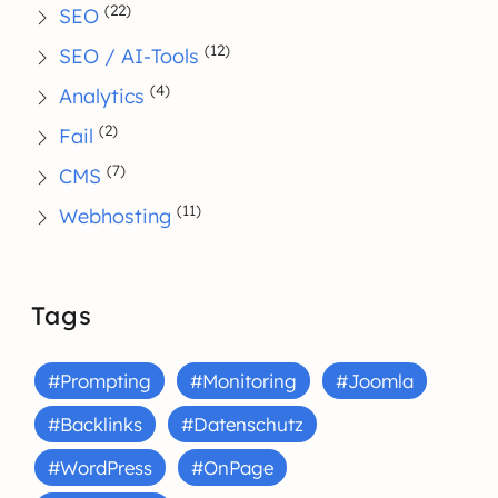
(22)
SEO
(12)
SEO / AI-Tools
(4)
Analytics
(2)
Fail
(7)
CMS
(11)
Webhosting
Tags
#Prompting
#Monitoring
#Joomla
#Backlinks
#Datenschutz
#WordPress
#OnPage