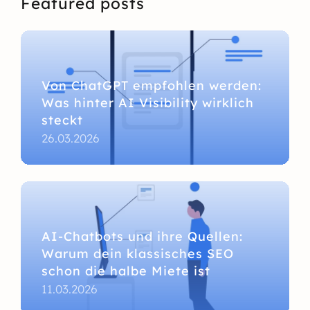
Featured posts
Von ChatGPT empfohlen werden:
Was hinter AI Visibility wirklich
steckt
26.03.2026
AI-Chatbots und ihre Quellen:
Warum dein klassisches SEO
schon die halbe Miete ist
11.03.2026